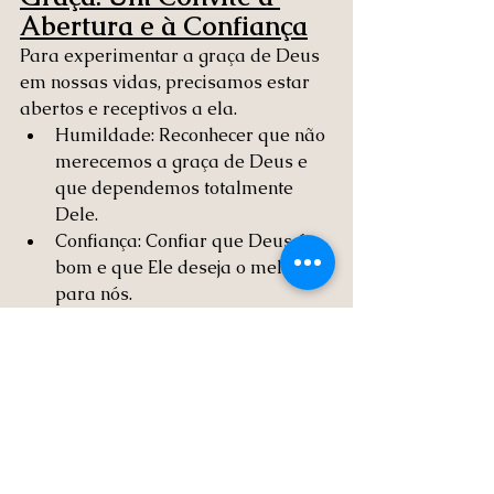
Abertura e à Confiança
Para experimentar a graça de Deus 
em nossas vidas, precisamos estar 
abertos e receptivos a ela.
Humildade: Reconhecer que não 
merecemos a graça de Deus e 
que dependemos totalmente 
Dele.
Confiança: Confiar que Deus é 
bom e que Ele deseja o melhor 
para nós.
Entrega: Entregar nossa vida a 
Deus e permitir que Ele nos 
transforme.
A graça de Deus é um presente 
incalculável, um tesouro que está 
disponível para todos nós. Ao 
abrirmos nossos corações e 