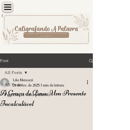
Post
All Posts
Lila Menozzi
All Posts
21 de fev. de 2025
3 min de leitura
A Graça de Deus: Um Presente
Precisa de uma palavra?
Incalculável