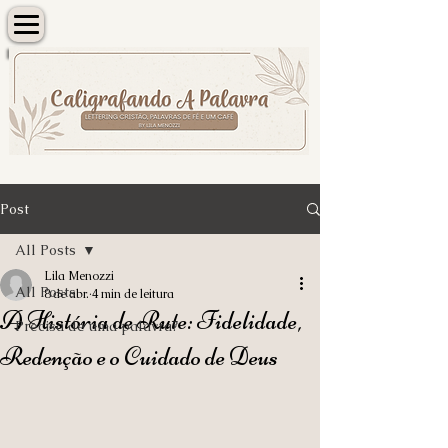
Post
All Posts
Lila Menozzi
All Posts
8 de abr.
4 min de leitura
A História de Rute: Fidelidade,
Precisa de uma palavra?
Redenção e o Cuidado de Deus