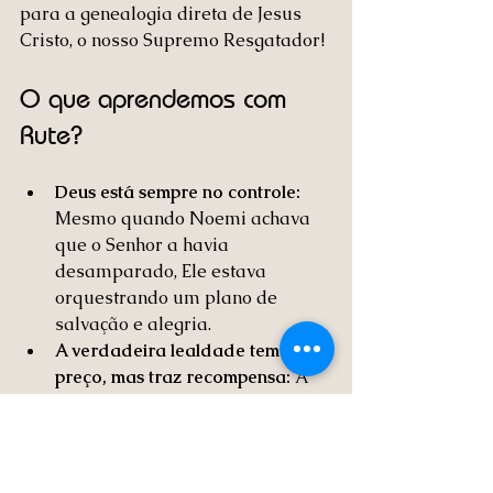
para a genealogia direta de Jesus 
Cristo, o nosso Supremo Resgatador!
O que aprendemos com 
Rute?
Deus está sempre no controle:
Mesmo quando Noemi achava 
que o Senhor a havia 
desamparado, Ele estava 
orquestrando um plano de 
salvação e alegria.
A verdadeira lealdade tem um 
preço, mas traz recompensa:
 A 
fidelidade de Rute à sua sogra a 
levou a um destino muito maior 
do que ela poderia imaginar.
Jesus é o nosso Boaz:
 Assim 