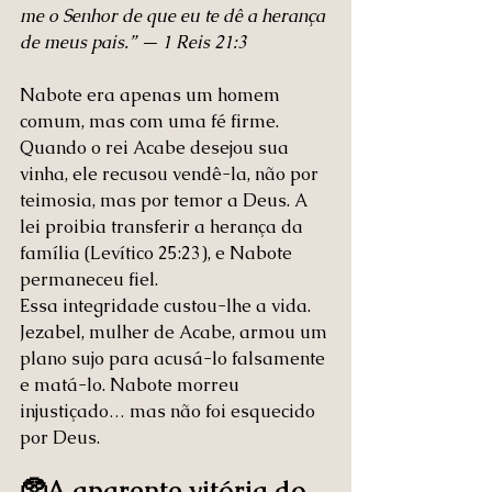
me o Senhor de que eu te dê a herança 
de meus pais.” — 1 Reis 21:3
Nabote era apenas um homem 
comum, mas com uma fé firme. 
Quando o rei Acabe desejou sua 
vinha, ele recusou vendê-la, não por 
teimosia, mas por temor a Deus. A 
lei proibia transferir a herança da 
família (Levítico 25:23), e Nabote 
permaneceu fiel.
Essa integridade custou-lhe a vida. 
Jezabel, mulher de Acabe, armou um 
plano sujo para acusá-lo falsamente 
e matá-lo. Nabote morreu 
injustiçado… mas não foi esquecido 
por Deus.
🥸A aparente vitória do 