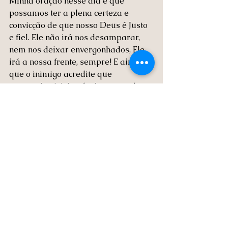
Minha oração nesse dia é que 
possamos ter a plena certeza e 
convicção de que nosso Deus é Justo 
e fiel. Ele não irá nos desamparar, 
nem nos deixar envergonhados, Ele 
irá a nossa frente, sempre! E ainda 
que o inimigo acredite que 
conseguiu vitória, ela é sempre do 
Senhor.
Você está enfrentando uma situação 
injusta? Conte conosco para orar com 
você. Deixe seu comentário abaixo e 
compartilhe este estudo com alguém 
que precisa se lembrar de que a 
justiça de Deus nunca falha.