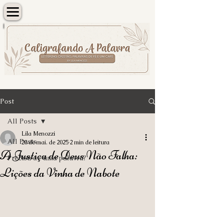
Post
All Posts
Lila Menozzi
All Posts
28 de mai. de 2025
2 min de leitura
A Justiça de Deus Não Falha:
Precisa de uma palavra?
Lições da Vinha de Nabote