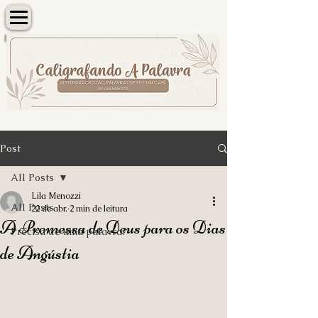
Post
All Posts
Lila Menozzi
All Posts
22 de abr.
2 min de leitura
A Promessa de Deus para os Dias
Precisa de uma palavra?
de Angústia