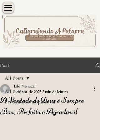
Post
All Posts
Lila Menozzi
All Posts
1 de abr. de 2025
2 min de leitura
A Vontade de Deus é Sempre
Precisa de uma palavra?
Boa, Perfeita e Agradável