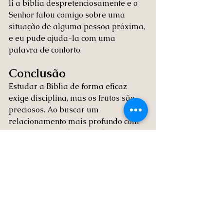
li a bíblia despretenciosamente e o 
Senhor falou comigo sobre uma 
situação de alguma pessoa próxima, 
e eu pude ajuda-la com uma 
palavra de conforto.
Conclusão
Estudar a Bíblia de forma eficaz 
exige disciplina, mas os frutos são 
preciosos. Ao buscar um 
relacionamento mais profundo com 
Deus por meio da Sua Palavra, você 
experimentará crescimento 
espiritual e maior clareza para 
enfrentar os desafios da vida. 
Oração
Minha oração nesse dia, é que você 
possa criar esse hábito tão 