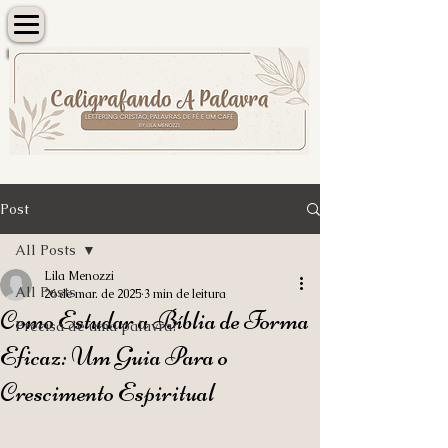
Post
All Posts
Lila Menozzi
All Posts
26 de mar. de 2025
3 min de leitura
Como Estudar a Bíblia de Forma
Precisa de uma palavra?
Eficaz: Um Guia Para o
Crescimento Espiritual