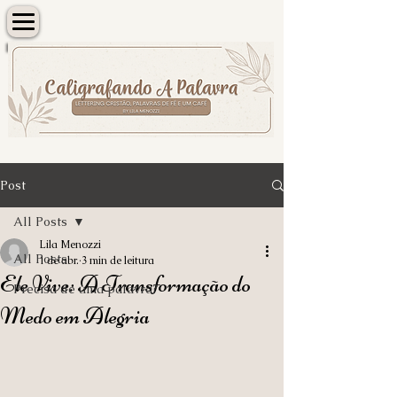
Post
All Posts
Lila Menozzi
All Posts
1 de abr.
3 min de leitura
Ele Vive: A Transformação do
Precisa de uma palavra?
Medo em Alegria