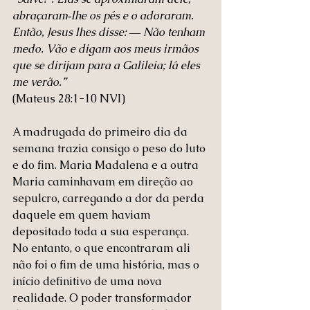
abraçaram‑lhe os pés e o adoraram. 
Então, Jesus lhes disse: ― Não tenham 
medo. Vão e digam aos meus irmãos 
que se dirijam para a Galileia; lá eles 
me verão.”
(Mateus‬ ‭28‬:‭1‬-‭10‬ ‭NVI‬‬)
A madrugada do primeiro dia da 
semana trazia consigo o peso do luto 
e do fim. Maria Madalena e a outra 
Maria caminhavam em direção ao 
sepulcro, carregando a dor da perda 
daquele em quem haviam 
depositado toda a sua esperança. 
No entanto, o que encontraram ali 
não foi o fim de uma história, mas o 
início definitivo de uma nova 
realidade. O poder transformador 