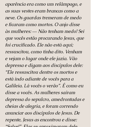
aparência era como um relâmpago, e 
as suas vestes eram brancas como a 
neve. Os guardas tremeram de medo 
e ficaram como mortos. O anjo disse 
às mulheres: ― Não tenham medo! Sei 
que vocês estão procurando Jesus, que 
foi crucificado. Ele não está aqui; 
ressuscitou, como tinha dito. Venham 
e vejam o lugar onde ele jazia. Vão 
depressa e digam aos discípulos dele: 
“Ele ressuscitou dentre os mortos e 
está indo adiante de vocês para a 
Galileia. Lá vocês o verão”. É como eu 
disse a vocês. As mulheres saíram 
depressa do sepulcro, amedrontadas e 
cheias de alegria, e foram correndo 
anunciar aos discípulos de Jesus. De 
repente, Jesus as encontrou e disse: 
“Salve!”. Elas se aproximaram dele, 