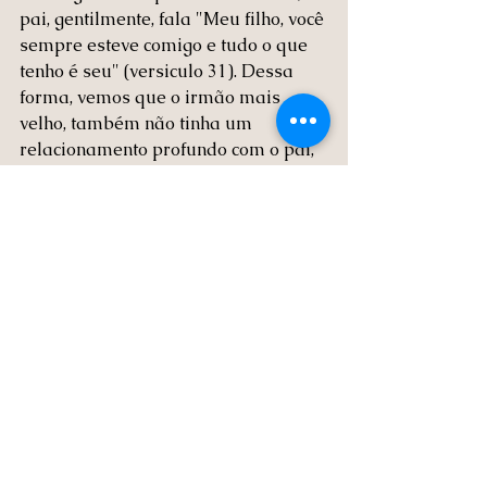
pai, gentilmente, fala "Meu filho, você 
sempre esteve comigo e tudo o que 
tenho é seu" (versiculo 31). Dessa 
forma, vemos que o irmão mais 
velho, também não tinha um 
relacionamento profundo com o pai, 
ele ficou ali talvez por conveniência e 
não conseguiu enxergar o quanto 
era amado, o quando podia 
desfrutar de tantas coisas que eram 
suas por direito, o quanto podia ter 
uma vida plena se não enxergasse 
como se fosse uma obrigação.
Oração
Minha oração hoje é para que você 
possa realmente buscar um 