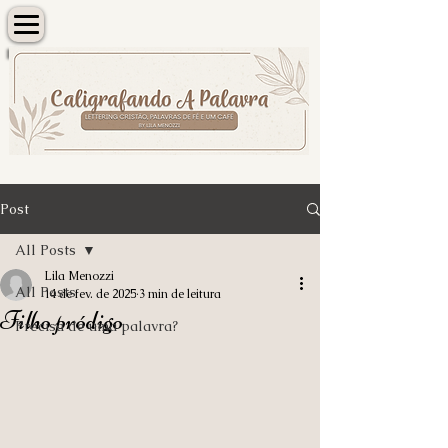
Post
All Posts
Lila Menozzi
All Posts
14 de fev. de 2025
3 min de leitura
Filho pródigo
Precisa de uma palavra?