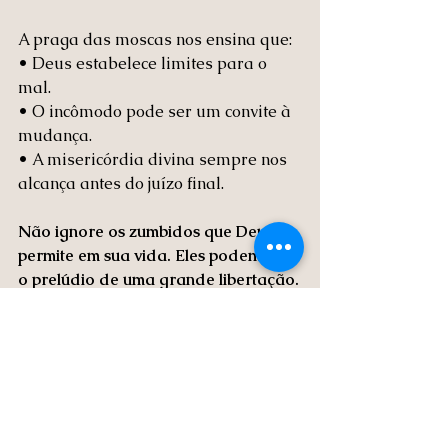
A praga das moscas nos ensina que:
• Deus estabelece limites para o 
mal.
• O incômodo pode ser um convite à 
mudança.
• A misericórdia divina sempre nos 
alcança antes do juízo final.
Não ignore os zumbidos que Deus 
permite em sua vida. Eles podem ser 
o prelúdio de uma grande libertação.
🙏🏼Oração
Minha oração nesse dia é que 
possamos ser gratos por um Deus 
que é misericordioso e que nos ouve. 
Que possamos saber que 