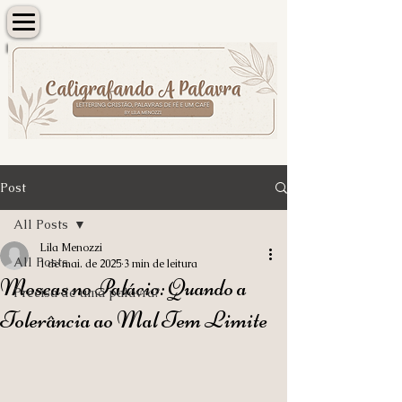
Post
All Posts
Lila Menozzi
All Posts
1 de mai. de 2025
3 min de leitura
Moscas no Palácio: Quando a
Precisa de uma palavra?
Tolerância ao Mal Tem Limite