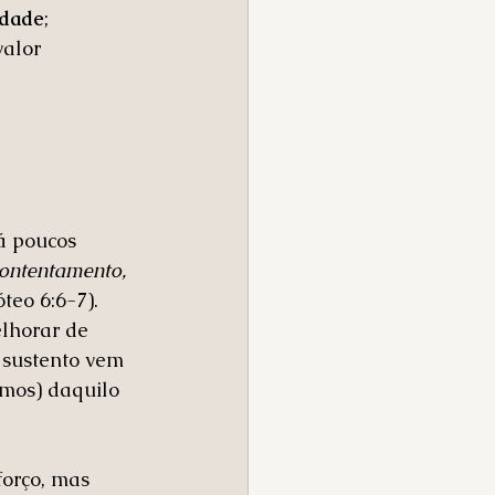
edade
; 
alor 
á poucos 
ontentamento, 
óteo 6:6-7).
lhorar de 
 sustento vem 
mos) daquilo 
orço, mas 