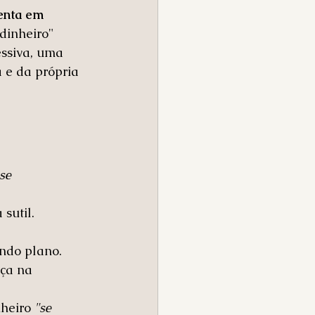
enta em 
dinheiro" 
essiva, uma 
 e da própria 
 		
sutil. 
ndo plano. 
ça na 
heiro 
"se 