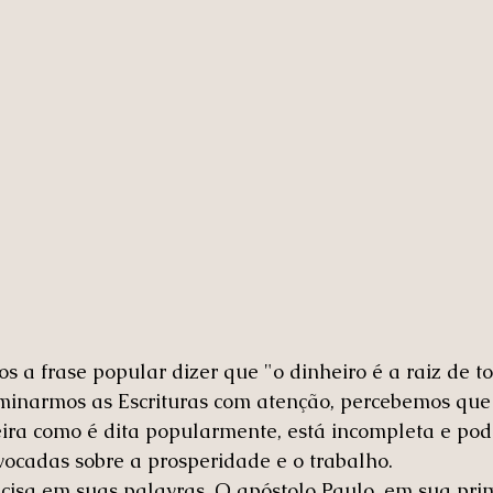
s a frase popular dizer que "o dinheiro é a raiz de to
minarmos as Escrituras com atenção, percebemos que
ra como é dita popularmente, está incompleta e pode
vocadas sobre a prosperidade e o trabalho.
ecisa em suas palavras. O apóstolo Paulo, em sua prim