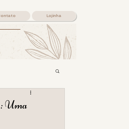
Contato
Lojinha
alavra
es: Uma
Login