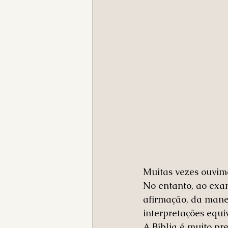
Muitas vezes ouvimo
No entanto, ao exa
afirmação, da manei
interpretações equi
A Bíblia é muito pr