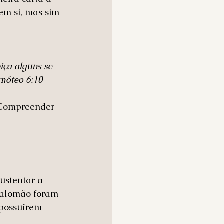
em si, mas sim 
iça alguns se 
imóteo 6:10
 Compreender 
ustentar a 
 Salomão foram 
possuírem 