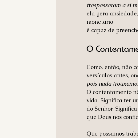
traspassaram a si 
ela gera ansiedade
monetário 
é capaz de preenche
O Contentam
Como, então, não ca
versículos antes, o
pois nada trouxemos
O contentamento nã
vida. Significa ter
do Senhor. Signifi
que Deus nos confia
Que possamos trabal