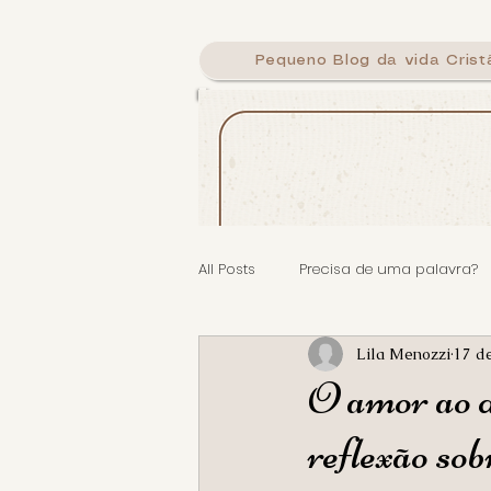
Pequeno Blog da vida Crist
Calig
All Posts
Precisa de uma palavra?
Lila Menozzi
17 d
O amor ao d
reflexão sob