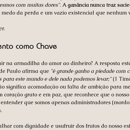
mesmos com muitas dores"
. 
A ganância nunca traz saci
, medo da perda e um vazio existencial que nenhum v
r.
ento como Chave
ir na armadilha do amor ao dinheiro? A resposta est
nde Paulo afirma que 
"é grande ganho a piedade com c
 para este mundo e dele nada podemos levar;"
 (1 Tim
o significa acomodação ou falta de ambição para me
 um coração grato e em paz, que reconhece que o nosso
ca entender que somos apenas administradores (mordo
.
har com dignidade e usufruir dos frutos do nosso esf