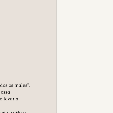
dos os males". 
 essa 
 levar a 
eira carta a 