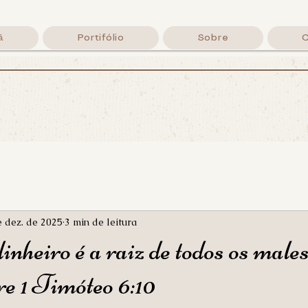
ã
Portifólio
Sobre
rafando a P
Lettering Cristão, palavras de fé e um café
By Lila Menozzi
e dez. de 2025
3 min de leitura
inheiro é a raiz de todos os mal
re 1 Timóteo 6:10