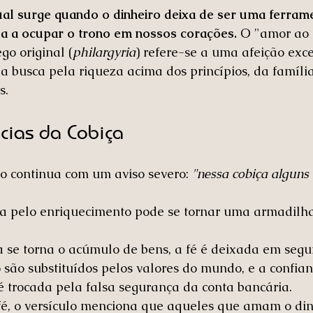
ual surge quando o dinheiro deixa de ser uma ferram
a a ocupar o trono em nossos corações.
 O "amor ao 
ego original (
philargyria
) refere-se a uma afeição exc
a busca pela riqueza acima dos princípios, da família
s.
cias da Cobiça
o continua com um aviso severo: 
"nessa cobiça alguns se
a pelo enriquecimento pode se tornar uma armadilha 
a se torna o acúmulo de bens, a fé é deixada em segu
 são substituídos pelos valores do mundo, e a confian
é trocada pela falsa segurança da conta bancária.
fé, o versículo menciona que aqueles que amam o din