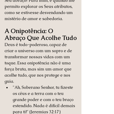
Seu abraço? Para mim, é quando me 
permito explorar os Seus atributos, 
como se estivesse desvendando um 
mistério de amor e sabedoria.
A Onipotência: O 
Abraço Que Acolhe Tudo
Deus é todo-poderoso, capaz de 
criar o universo com um sopro e de 
transformar nossas vidas com um 
toque. Essa onipotência não é uma 
força bruta, mas sim um amor que 
acolhe tudo, que nos protege e nos 
guia.
"Ah, Soberano Senhor, tu fizeste 
os céus e a terra com o teu 
grande poder e com o teu braço 
estendido. Nada é difícil demais 
para ti!" (Jeremias 32:17)