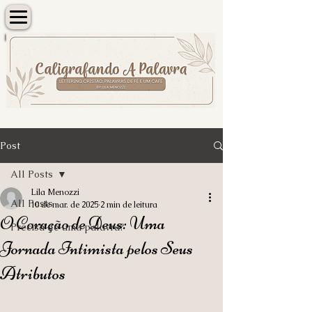
Post
All Posts
Lila Menozzi
All Posts
10 de mar. de 2025
2 min de leitura
O Coração de Deus: Uma
Precisa de uma palavra?
Jornada Intimista pelos Seus
Atributos