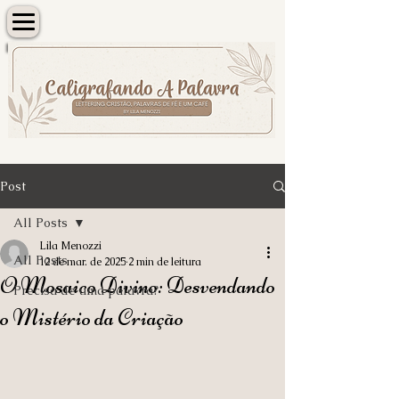
Post
All Posts
Lila Menozzi
All Posts
12 de mar. de 2025
2 min de leitura
O Mosaico Divino: Desvendando
Precisa de uma palavra?
o Mistério da Criação