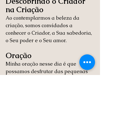
Descobrindo o Criador 
na Criação
Ao contemplarmos a beleza da 
criação, somos convidados a 
conhecer o Criador, a Sua sabedoria, 
o Seu poder e o Seu amor. 
Oração
Minha oração nesse dia é que 
possamos desfrutar das pequenas 
alegrias diárias, um nascer do sol, 
uma brisa fresca, uma paisagem, 
que ao vermos tudo isso possamos 
sentir a presença do Senhor, pois Ele 
está em cada uma dessas coisas. É 
muito díficil acreditar que tudo 
aconteceu por um acaso, eu prefiro 
acreditar que temos um próposito 
nessa loucura que vivemos, que você 