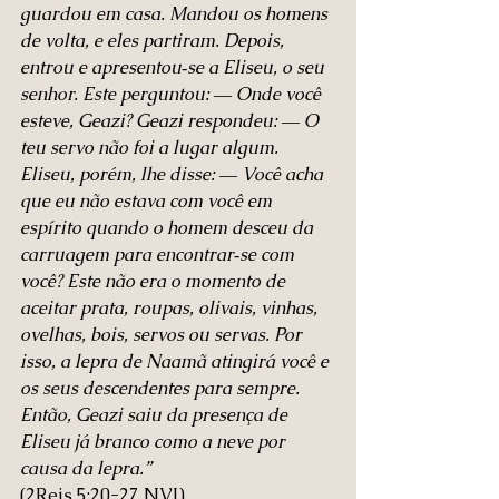
guardou em casa. Mandou os homens 
de volta, e eles partiram. Depois, 
entrou e apresentou‑se a Eliseu, o seu 
senhor. Este perguntou: ― Onde você 
esteve, Geazi? Geazi respondeu: ― O 
teu servo não foi a lugar algum. 
Eliseu, porém, lhe disse: ― Você acha 
que eu não estava com você em 
espírito quando o homem desceu da 
carruagem para encontrar‑se com 
você? Este não era o momento de 
aceitar prata, roupas, olivais, vinhas, 
ovelhas, bois, servos ou servas. Por 
isso, a lepra de Naamã atingirá você e 
os seus descendentes para sempre. 
Então, Geazi saiu da presença de 
Eliseu já branco como a neve por 
causa da lepra.”
(2Reis‬ ‭5‬:‭20‬-‭27‬ ‭NVI)