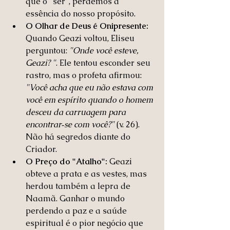
que o "ser", perdemos a 
essência do nosso propósito.
O Olhar de Deus é Onipresente:
Quando Geazi voltou, Eliseu 
perguntou: 
"
Onde você esteve, 
Geazi? 
"
. Ele tentou esconder seu 
rastro, mas o profeta afirmou: 
"
Você acha que eu não estava com 
você em espírito quando o homem 
desceu da carruagem para 
encontrar‑se com você?
"
 (v. 26). 
Não há segredos diante do 
Criador.
O Preço do "Atalho":
 Geazi 
obteve a prata e as vestes, mas 
herdou também a lepra de 
Naamã. Ganhar o mundo 
perdendo a paz e a saúde 
espiritual é o pior negócio que 