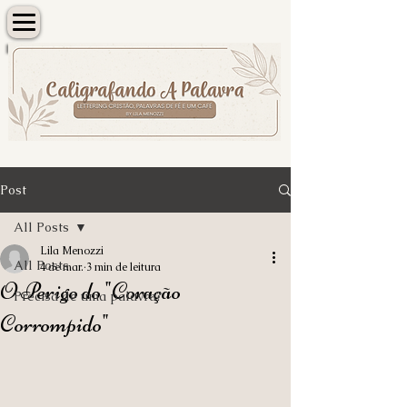
Post
All Posts
Lila Menozzi
All Posts
4 de mar.
3 min de leitura
O Perigo do "Coração
Precisa de uma palavra?
Corrompido"