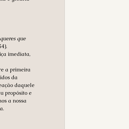
 queres que 
54).
iça imediata, 
e a primeira 
idos da 
reação daquele 
u propósito e 
mos a nossa 
a.