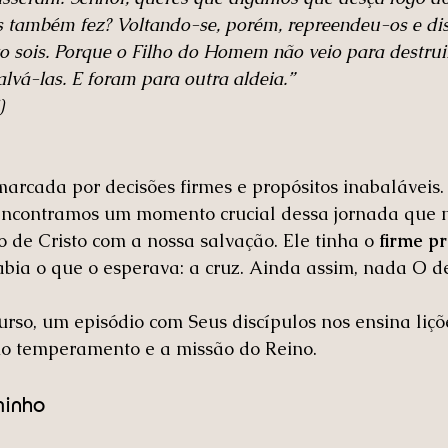
 também fez? Voltando-se, porém, repreendeu-os e dis
to sois. Porque o Filho do Homem não veio para destrui
lvá-las. E foram para outra aldeia.”
‬
marcada por decisões firmes e propósitos inabaláveis.
encontramos um momento crucial dessa jornada que n
 de Cristo com a nossa salvação. Ele tinha o 
firme p
abia o que o esperava: a cruz. Ainda assim, nada O d
rso, um episódio com Seus discípulos nos ensina liçõe
rio temperamento e a missão do Reino.
minho