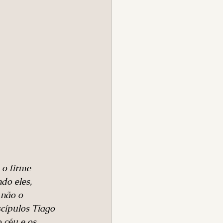
o firme 
do eles, 
não o 
cípulos Tiago 
 céu e os 