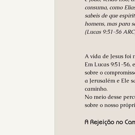
consuma, como Elias
sabeis de que espíri
homens, mas para sa
‭‭(Lucas‬ ‭9‬:‭51‬-‭56‬ ‭ARC‬)
A vida de Jesus foi 
Em Lucas 9:51-56, 
sobre o compromisso
a Jerusalém e Ele s
caminho. 
No meio desse percu
sobre o nosso próp
A Rejeição no Ca