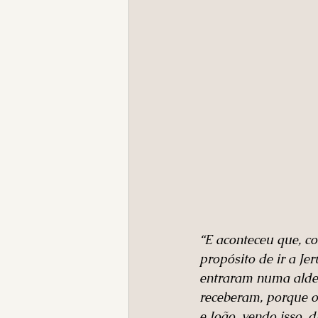
“E aconteceu que, c
propósito de ir a Je
entraram numa aldei
receberam, porque o
e João, vendo isso, 