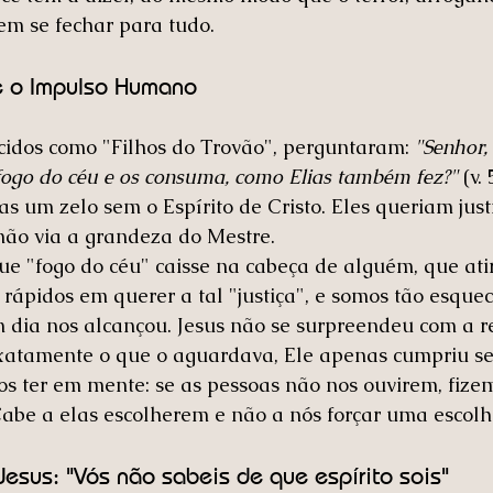
em se fechar para tudo.
e o Impulso Humano
cidos como "Filhos do Trovão", perguntaram: 
"
Senhor,
ogo do céu e os consuma, como Elias também fez?"
 (v. 
s um zelo sem o Espírito de Cristo. Eles queriam just
não via a grandeza do Mestre. 
 "fogo do céu" caisse na cabeça de alguém, que atir
rápidos em querer a tal "justiça", e somos tão esquec
m dia nos alcançou. Jesus não se surpreendeu com a 
exatamente o que o aguardava, Ele apenas cumpriu se
os ter em mente: se as pessoas não nos ouvirem, fize
 Cabe a elas escolherem e não a nós forçar uma escolh
esus: "Vós não sabeis de que espírito sois"