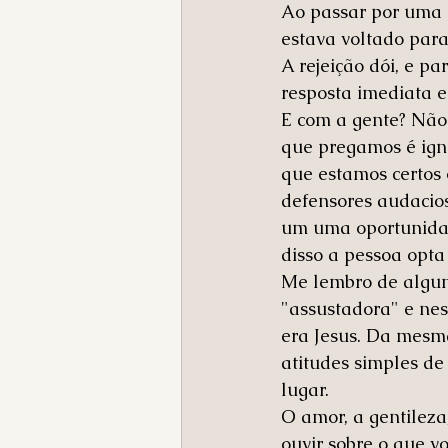
Ao passar por uma a
estava voltado para
A rejeição dói, e pa
resposta imediata e
E com a gente? Não
que pregamos é ign
que estamos certos 
defensores audacios
um uma oportunidade
disso a pessoa opta
Me lembro de algun
"assustadora" e nes
era Jesus. Da mesm
atitudes simples de
lugar.
O amor, a gentileza
ouvir sobre o que v