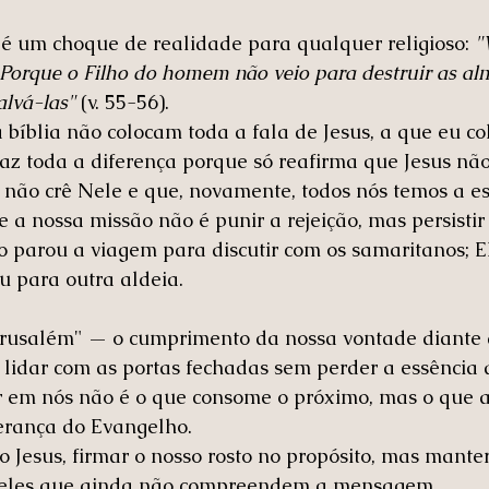
 é um choque de realidade para qualquer religioso: 
"
. Porque o Filho do homem não veio para destruir as al
lvá-las"
 (v. 55-56).
bíblia não colocam toda a fala de Jesus, a que eu co
faz toda a diferença porque só reafirma que Jesus não
não crê Nele e que, novamente, todos nós temos a es
 a nossa missão não é punir a rejeição, mas persistir
o parou a viagem para discutir com os samaritanos; E
u para outra aldeia.
rusalém" — o cumprimento da nossa vontade diante
lidar com as portas fechadas sem perder a essência 
r em nós não é o que consome o próximo, mas o que a
erança do Evangelho.
Jesus, firmar o nosso rosto no propósito, mas manter
eles que ainda não compreendem a mensagem.