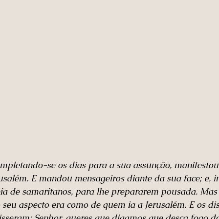
ompletando-se os dias para a sua assunção, manifestou 
rusalém. E mandou mensageiros diante da sua face; e, in
a de samaritanos, para lhe prepararem pousada. Mas 
 seu aspecto era como de quem ia a Jerusalém. E os dis
disseram: Senhor, queres que digamos que desça fogo do