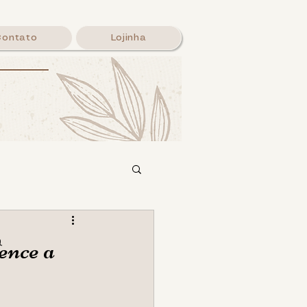
Contato
Lojinha
alavra
nce a
Login