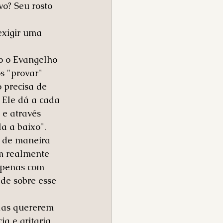
o? Seu rosto 
exigir uma 
o o Evangelho 
s "provar" 
 precisa de 
 Ele dá a cada 
e através 
la a baixo".
 de maneira 
em realmente 
apenas com 
de sobre esse 
las quererem 
a e gritaria 