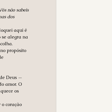
Vós não sabeis 
mas dos 
loquei aqui é 
 se alegra na 
colha.
 no propósito 
le 
 de Deus — 
do amor. O 
quece os 
 o coração 