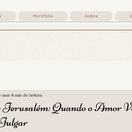
ã
Portifólio
Sobre
rafando a P
Lettering Cristão, palavras de fé e um café
By Lila Menozzi
e mar.
4 min de leitura
Jerusalém: Quando o Amor Ve
 Julgar