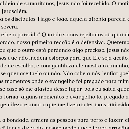
ldeia de samaritanos, Jesus não foi recebido. O motiv
 Jerusalém. 
ra os discípulos Tiago e João, aquela afronta parecia 
 severa.
 é bem parecido? Quando somos rejeitados ou quand
orado, nossa primeira reação é a defensiva. Queremo
ou que o outro está perdendo algo precioso. Jesus não
os que não medem esforços para que Ele seja aceito.
 de escolha, e com gentileza ele mostra o caminho, 
 se quer aceita-lo ou não. Não cabe a nós "enfiar goe
s momentos onde o evangelho foi pregado para mim
se caso só me afastou desse lugar, pois eu sabia qu
a forma, alguns momentos o evangelho foi pregado 
 gentileza e amor o que me fizeram ter mais curiosida
, a bondade, atraem as pessoas para perto e fazem e
ocê tem a dizer, do mesmo modo que o terror, arrogânci