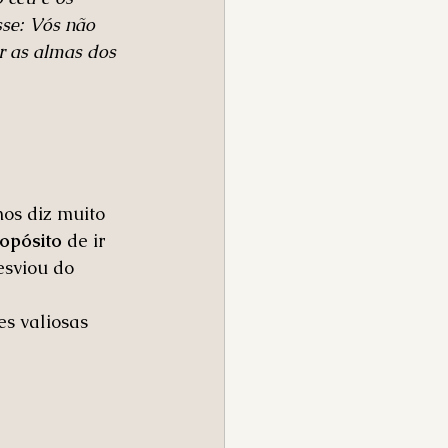
se: Vós não 
r as almas dos 
 
os diz muito 
ropósito
 de ir 
esviou do 
s valiosas 