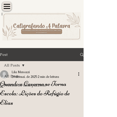
Post
All Posts
Lila Menozzi
All Posts
29 de mai. de 2025
2 min de leitura
Quando a Caverna se Torna
Precisa de uma palavra?
Escola: Lições do Refúgio de
Elias