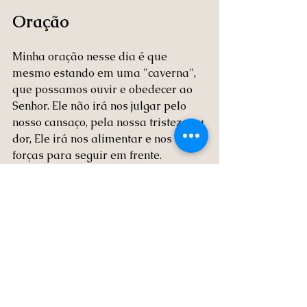
Oração
Minha oração nesse dia é que 
mesmo estando em uma "caverna", 
que possamos ouvir e obedecer ao 
Senhor. Ele não irá nos julgar pelo 
nosso cansaço, pela nossa tristeza ou 
dor, Ele irá nos alimentar e nos dar 
forças para seguir em frente. 
Precisamos, apenas, continuar 
confiando que Ele esta conosco.
Você já passou por uma “caverna 
espiritual”? Conte sua experiência nos 
comentários. Envie este texto para 
alguém que precise lembrar que até 
os refúgios mais escuros podem 
revelar luz e propósito com Deus.