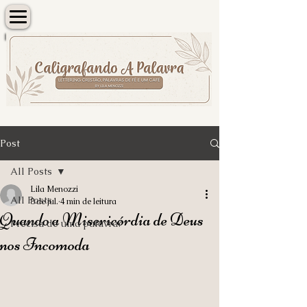
Post
All Posts
Lila Menozzi
All Posts
8 de jul.
4 min de leitura
Quando a Misericórdia de Deus
Precisa de uma palavra?
nos Incomoda