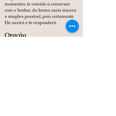
momentos, te convido a conversar 
com o Senhor, da forma mais sincera 
e simples possível, pois certamente 
Ele ouvirá e te responderá.
Oração
Minha oração nesse dia, é que você 
possa deixar esse versiculo cravado 
em seu coração e sempre que 
estiver passando por um momento 
muito desafiador, se lembre dele e o 
recite com toda a fé que possuir, 
ainda que ela seja aparentemente 
pequena, Deus vai te honrar. 