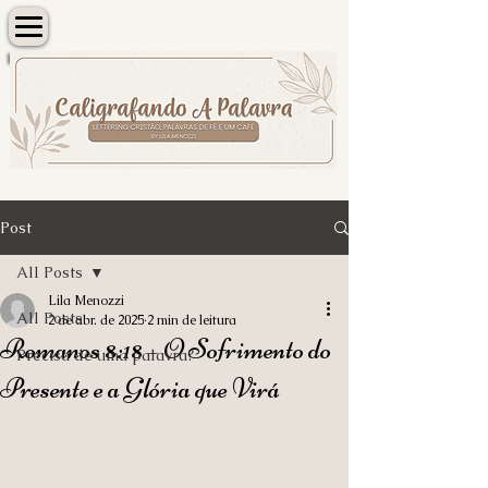
Post
All Posts
Lila Menozzi
All Posts
2 de abr. de 2025
2 min de leitura
Romanos 8:18 – O Sofrimento do
Precisa de uma palavra?
Presente e a Glória que Virá