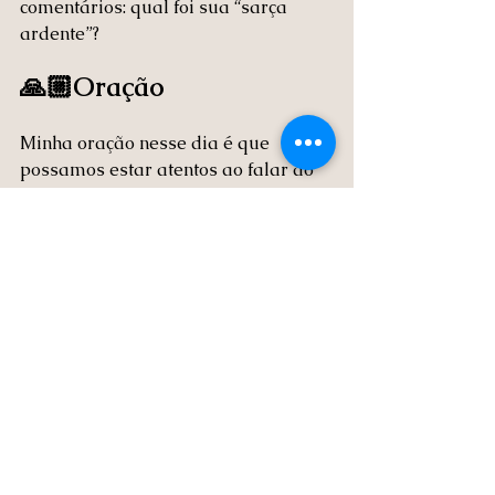
comentários: qual foi sua “sarça 
ardente”?
🙏🏼Oração
Minha oração nesse dia é que 
possamos estar atentos ao falar do 
Senhor. Em meio a tanta correria, 
tanta tragédia, tantas coisas 
externas que roubam nossa paz e 
clareza, que possamos estar atentos 
e dispostos a nos "virarmos"e irmos 
em direção a essa voz e fazer a Sua 
vontade.