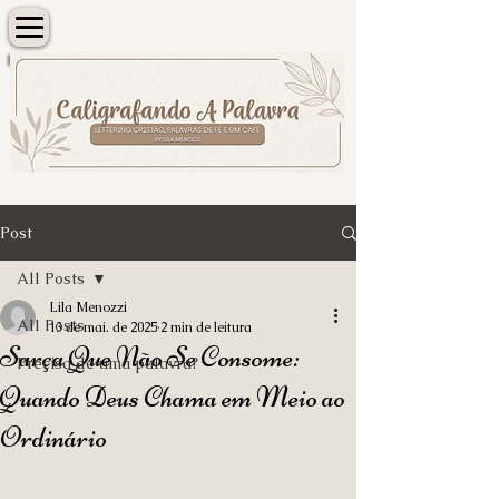
Post
All Posts
Lila Menozzi
All Posts
13 de mai. de 2025
2 min de leitura
Sarça Que Não Se Consome:
Precisa de uma palavra?
Quando Deus Chama em Meio ao
Ordinário