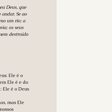
seu Deus, que 
 andar. Se ao 
mo um rio; a 
ia; os seus 
 nem destruído 
s: Ele é o 
em Ele é e do 
 Ele é o Deus 
as, mas Ele 
 nossos 