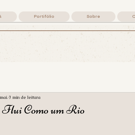
ã
Portifólio
Sobre
rafando a P
Lettering Cristão, palavras de fé e um café
By Lila Menozzi
mai.
3 min de leitura
 Flui Como um Rio