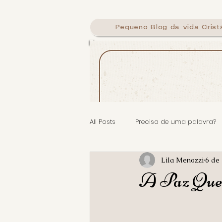
Pequeno Blog da vida Crist
Calig
All Posts
Precisa de uma palavra?
Lila Menozzi
6 de 
A Paz Que