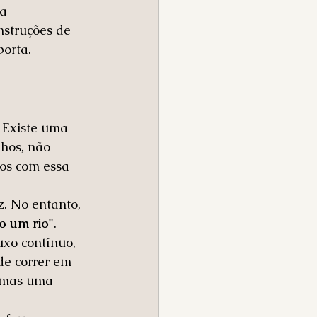
a 
nstruções de 
orta.
. Existe uma 
hos, não 
os com essa 
. No entanto, 
o um rio"
.
xo contínuo, 
de correr em 
 mas uma 