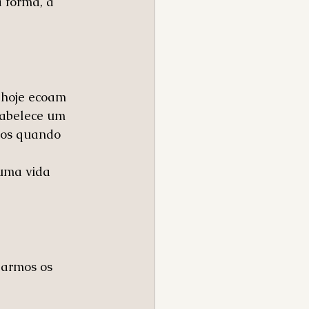
 forma, a 
 hoje ecoam 
tabelece um 
dos quando 
uma vida 
zarmos os 