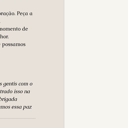
ração. Peça a 
.
 momento de 
hor.
e possamos 
s gentis com o 
trado isso na 
brigada 
amos essa paz 