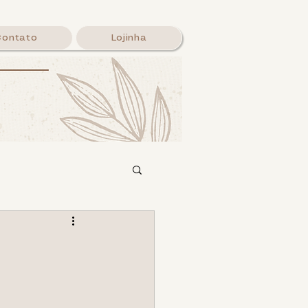
Contato
Lojinha
alavra
Login