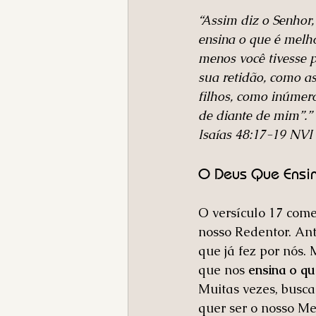
“Assim diz o Senhor,
ensina o que é melh
menos você tivesse 
sua retidão, como a
filhos, como inúmero
de diante de mim”.”
‭‭Isaías‬ ‭48‬:‭17‬-‭19‬ ‭NVI‬‬
O Deus Que Ensin
O versículo 17 com
nosso Redentor. Ant
que já fez por nós.
que nos 
ensina o q
Muitas vezes, busc
quer ser o nosso Mes