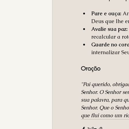
Pare e ouça:
 An
Deus que lhe en
Avalie sua paz:
recalcular a ro
Guarde no cora
internalizar S
Oração
"Pai querido, obrig
Senhor. O Senhor sem
sua palavra, para q
Senhor. Que o Senho
que flui como um ri