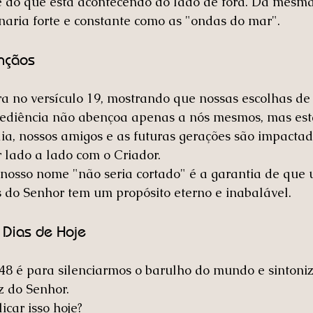
do que está acontecendo do lado de fora. Da mesma
rnaria forte e constante como as "ondas do mar".
nçãos
ra no versículo 19, mostrando que nossas escolhas de
bediência não abençoa apenas a nós mesmos, mas es
ia, nossos amigos e as futuras gerações são impacta
 lado a lado com o Criador.
nosso nome "não seria cortado" é a garantia de que 
 do Senhor tem um propósito eterno e inabalável.
 Dias de Hoje
 48 é para silenciarmos o barulho do mundo e sintoni
z do Senhor.
car isso hoje?