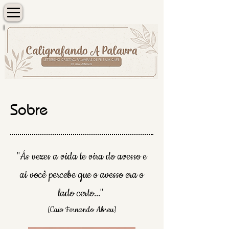
Sobre
"Ás vezes a vida te vira do avesso e
ai você percebe que o avesso era o
lado certo..."
(Caio Fernando Abreu)