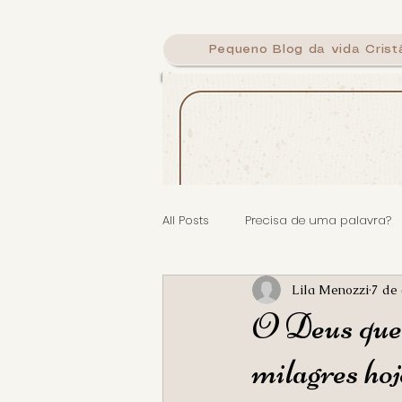
Pequeno Blog da vida Crist
Calig
All Posts
Precisa de uma palavra?
Lila Menozzi
7 de 
O Deus que f
milagres hoj