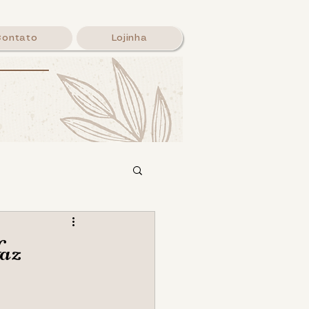
Contato
Lojinha
alavra
faz
Login