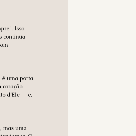
re". Isso 
s continua 
com 
e é uma porta 
m coração 
o d’Ele — e, 
ca, mas uma 