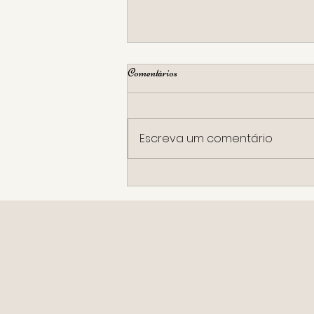
Comentários
Escreva um comentário
A Fidelidade Que Atravessa
Gerações