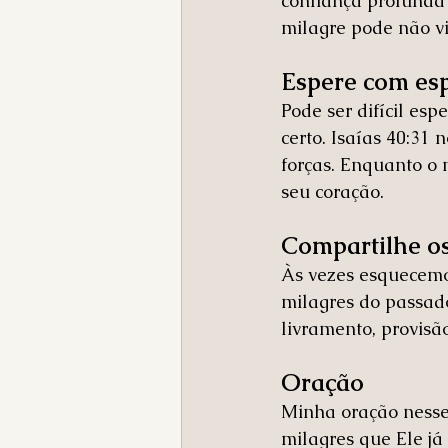
confiança profunda
milagre pode não v
Espere com es
Pode ser difícil es
certo. Isaías 40:31
forças. Enquanto o 
seu coração.
Compartilhe os
Às vezes esquecemo
milagres do passado
livramento, provisã
Oração
Minha oração nesse 
milagres que Ele já