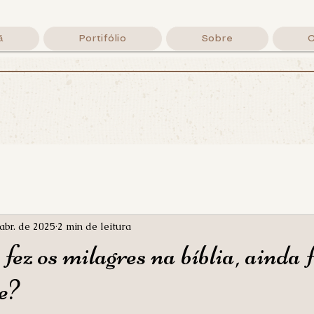
ã
Portifólio
Sobre
rafando a P
Lettering Cristão, palavras de fé e um café
By Lila Menozzi
abr. de 2025
2 min de leitura
ez os milagres na bíblia, ainda 
e?