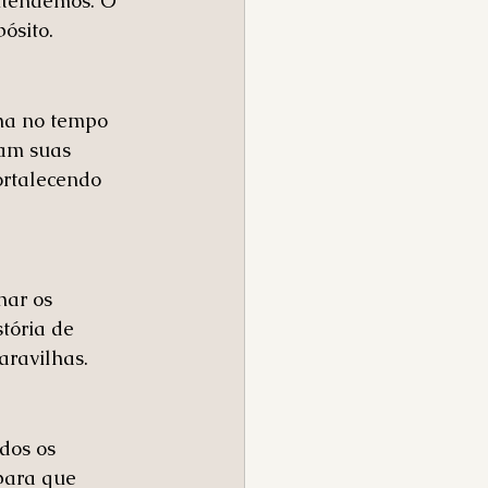
ntendemos. O 
ósito.
lha no tempo 
am suas 
ortalecendo 
ar os 
tória de 
aravilhas.
dos os 
para que 