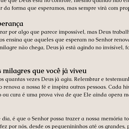
 de que Deus está no controle, mesmo quando não e
ir da forma que esperamos, mas sempre virá com prop
perança
perar por algo que parece impossível, mas Deus traba
 nos ensina que aqueles que esperam no Senhor renov
milagre não chega, Deus já está agindo no invisível, f
 milagres que você já viveu
s quantas vezes Deus já agiu. Relembrar e testemunh
 renova a nossa fé e inspira outras pessoas. Cada his
o ou cura é uma prova viva de que Ele ainda opera m
dia, é que o Senhor possa trazer a nossa memória to
 fez por nós, desde os pequenininhos até os grandes, 