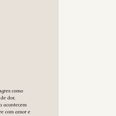
agres como 
de dor, 
da acontecem 
re com amor e 