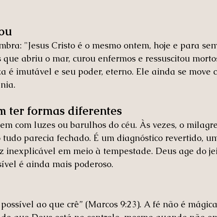
ou
mbra: "Jesus Cristo é o mesmo ontem, hoje e para semp
s que abriu o mar, curou enfermos e ressuscitou morto
a é imutável e seu poder, eterno. Ele ainda se move 
nia.
 ter formas diferentes
em com luzes ou barulhos do céu. Às vezes, o milagr
tudo parecia fechado. É um diagnóstico revertido, u
 inexplicável em meio à tempestade. Deus age do jeit
isível é ainda mais poderoso.
é possível ao que crê” (Marcos 9:23). A fé não é mági