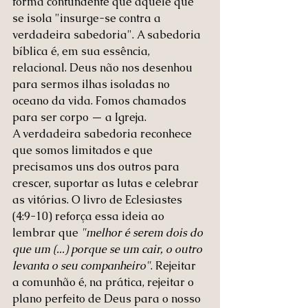
forma contundente que aquele que 
se isola "insurge-se contra a 
verdadeira sabedoria". A sabedoria 
bíblica é, em sua essência, 
relacional. Deus não nos desenhou 
para sermos ilhas isoladas no 
oceano da vida. Fomos chamados 
para ser corpo — a Igreja.
A verdadeira sabedoria reconhece 
que somos limitados e que 
precisamos uns dos outros para 
crescer, suportar as lutas e celebrar 
as vitórias. O livro de Eclesiastes 
(4:9-10) reforça essa ideia ao 
lembrar que 
"melhor é serem dois do 
que um (...) porque se um cair, o outro 
levanta o seu companheiro"
. Rejeitar 
a comunhão é, na prática, rejeitar o 
plano perfeito de Deus para o nosso 