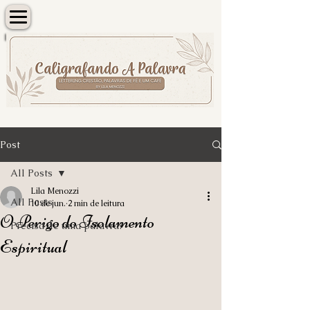
Post
All Posts
Lila Menozzi
All Posts
10 de jun.
2 min de leitura
O Perigo do Isolamento
Precisa de uma palavra?
Espiritual