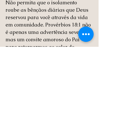
Não permita que o isolamento 
roube as bênçãos diárias que Deus 
reservou para você através da vida 
em comunidade. Provérbios 18:1 não 
é apenas uma advertência severa, 
mas um convite amoroso do Pai 
para retornarmos ao calor do 
convívio fraterno. Que possamos 
rejeitar o egoísmo silencioso do 
isolamento e abraçar a sabedoria 
libertadora de caminharmos juntos.
Oração
"Pai querido, nos ajude a fazermos a 
Tua vontade, mesmo quando a nossa é 
totalmente diferente. Ministra o nosso 
coração para que possamos entender 