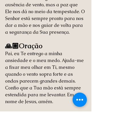
ausência de vento, mas a paz que 
Ele nos dá no meio da tempestade. O 
Senhor está sempre pronto para nos 
dar a mão e nos guiar de volta para 
a segurança da Sua presença.
🙏🏼Oração
Pai, eu Te entrego a minha 
ansiedade e o meu medo. Ajuda-me 
a fixar meu olhar em Ti, mesmo 
quando o vento sopra forte e as 
ondas parecem grandes demais. 
Confio que a Tua mão está sempre 
estendida para me levantar. Em 
nome de Jesus, amém.
Qual “onda” você tem enfrentado? 
Como a sua fé em Deus tem te 