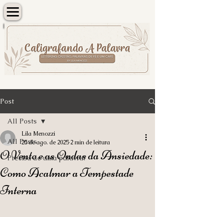
Post
All Posts
Lila Menozzi
All Posts
25 de ago. de 2025
2 min de leitura
O Vento e as Ondas da Ansiedade:
Precisa de uma palavra?
Como Acalmar a Tempestade
Interna