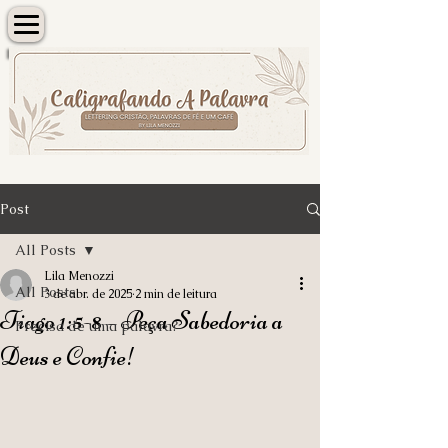
Post
All Posts
Lila Menozzi
All Posts
3 de abr. de 2025
2 min de leitura
Tiago 1:5-8 – Peça Sabedoria a
Precisa de uma palavra?
Deus e Confie!