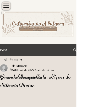
Post
All Posts
Lila Menozzi
All Posts
26 de mai. de 2025
2 min de leitura
Quando Deus se Cala: Lições do
Precisa de uma palavra?
Silêncio Divino