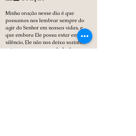
Minha oração nesse dia é que 
possamos nos lembrar sempre do 
agir do Senhor em nossas vidas, e 
que embora Ele possa estar em 
silêncio, Ele não nos deixa sozinho, 
esta sempre ao nosso lado de 
maneira real!
Você já viveu um momento de silêncio 
divino? Compartilhe nos comentários 
sua experiência ou dúvida. E não se 
esqueça de assinar a newsletter para 
receber mais estudos bíblicos 
profundos como este!